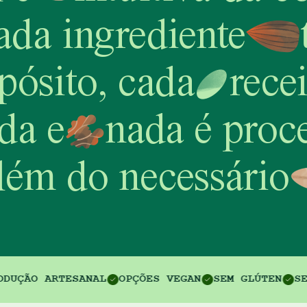
ada ingrediente
pósito, cada
recei
da e
nada é proc
lém do necessário
AL
OPÇÕES VEGAN
SEM GLÚTEN
SEM INGREDIENTES