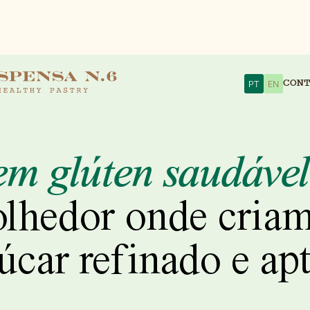
CON
CON
CON
PT
PT
PT
EN
EN
EN
em glúten saudável
lhedor onde cria
úcar refinado e apt