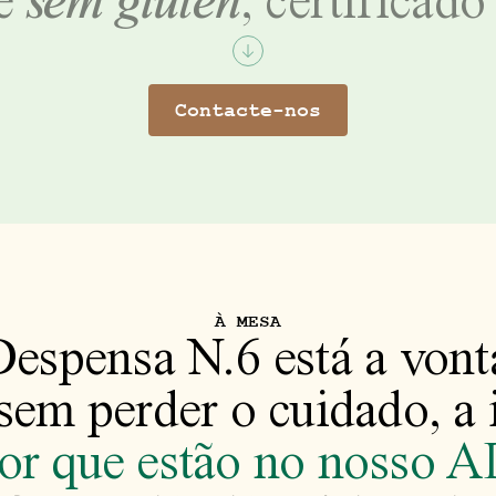
te
sem glúten
, certificad
Contacte-nos
À MESA
espensa N.6 está a vont
sem perder o cuidado, a 
or que estão no nosso 