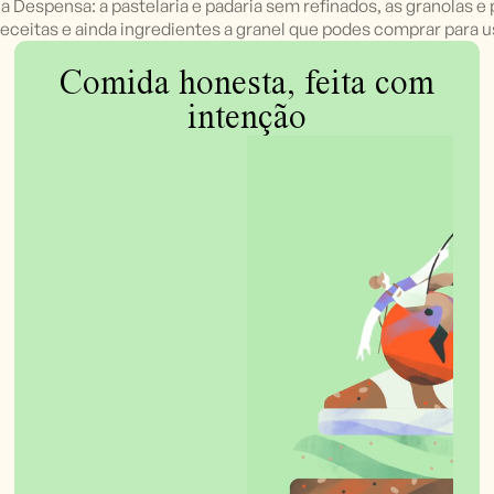
a Despensa: a pastelaria e padaria sem refinados, as granolas e
receitas e ainda ingredientes a granel que podes comprar para u
Comida honesta, feita com
intenção