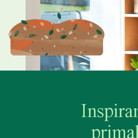
Inspir
primal