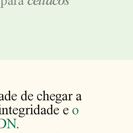
o para
celíacos
ade de chegar a
integridade e
o
ADN.