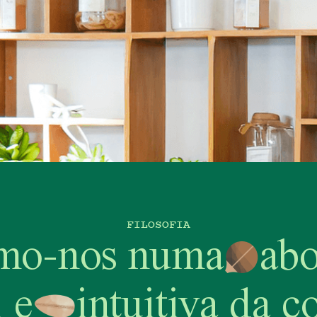
FILOSOFIA
amo-nos numa
ab
 e
intuitiva da c